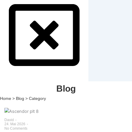
Blog
Home > Blog > Category
David
-
24. Mai 2026
-
No Comments