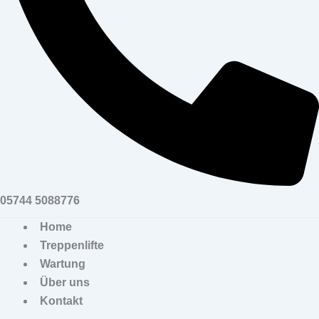
05744 5088776
Home
Treppenlifte
Wartung
Über uns
Kontakt